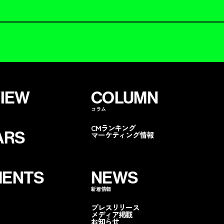
VIEW
COLUMN
コラム
CMランキング
ARS
マーケティング情報
ENTS
NEWS
新着情報
ンペに呼ぶ
無料コストカット
分析
資
プレスリリース
メディア掲載
お知らせ