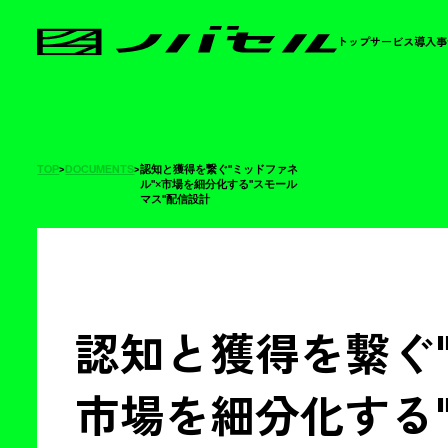
トップ
サービス
導入事
TOP
>
DOCUMENTS
>
認知と獲得を繋ぐ"ミッドファネ
ル"×市場を細分化する"スモール
マス"配信設計
認知と獲得を繋ぐ
市場を細分化する