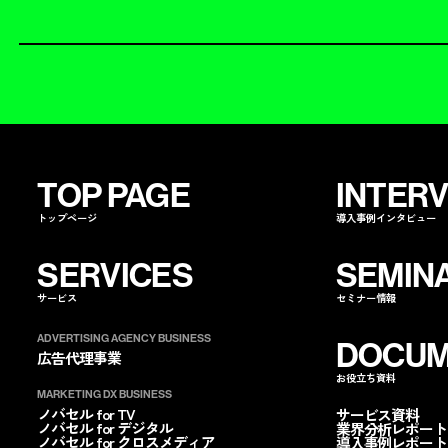
TOP PAGE
INTER
トップページ
導入事例インタビュー
SERVICES
SEMIN
サービス
セミナー情報
ADVERTISING AGENCY BUSINESS
DOCUM
広告代理事業
お役立ち資料
ノバセルを
指名する
ノバセルを
コ
MARKETING DX BUSINESS
ノバセル for TV
サービス資料
ノバセル for デジタル
業界分析レポート
ノバセル for クロスメディア
導入事例レポート