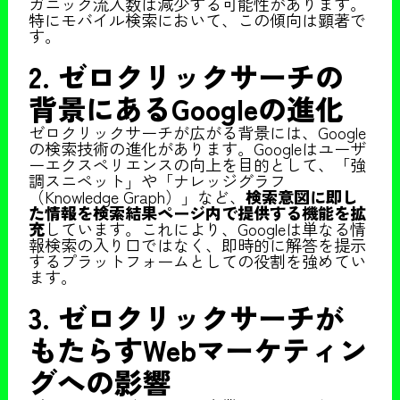
ガニック流入数は減少する可能性があります。
特にモバイル検索において、この傾向は顕著で
す。
2. ゼロクリックサーチの
背景にあるGoogleの進化
ゼロクリックサーチが広がる背景には、Google
の検索技術の進化があります。Googleはユーザ
ーエクスペリエンスの向上を目的として、「強
調スニペット」や「ナレッジグラフ
（Knowledge Graph）」など、
検索意図に即し
た情報を検索結果ページ内で提供する機能を拡
充
しています。これにより、Googleは単なる情
報検索の入り口ではなく、即時的に解答を提示
するプラットフォームとしての役割を強めてい
ます。
3. ゼロクリックサーチが
もたらすWebマーケティン
グへの影響