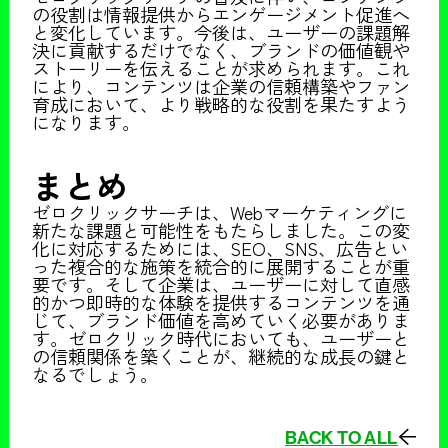
の役割は情報提供からエンゲージメント促進へ
と変化しています。今後は、ユーザーの課題解
決に貢献するだけでなく、ブランドの価値観や
ストーリーを伝えることが求められます。これ
により、コンテンツは企業の信頼構築やファン
育成において、より戦略的な役割を果たすよう
になります。
まとめ
ゼロクリックサーチは、Webマーケティングに
新たな課題と可能性をもたらしました。この変
化に対応するためには、SEO、SNS、広告とい
った複合的な施策を統合的に展開することが重
要です。そして企業は、ユーザーに対して直感
的かつ即時的な体験を提供するコンテンツを通
じて、ブランド価値を高めていく必要がありま
す。ゼロクリック時代においても、ユーザーと
の信頼関係を築くことが、継続的な成長の鍵と
なるでしょう。
BACK TO ALL