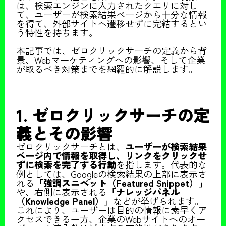
は、検索エンジンに入力されたクエリに対し
て、ユーザーが検索結果ページから十分な情報
を得て、外部サイトへ遷移せずに完結するとい
う特性を持ちます。
本記事では、ゼロクリックサーチの定義から背
景、Webマーケティングへの影響、そして企業
が取るべき対策までを網羅的に解説します。
1. ゼロクリックサーチの定
義とその影響
ゼロクリックサーチとは、
ユーザーが検索結果
ページ内で情報を取得し、リンクをクリックせ
ずに検索を完了する行動
を指します。代表的な
例としては、Googleの検索結果の上部に表示さ
れる
「強調スニペット（Featured Snippet）」
や、右側に表示される
「ナレッジパネル
（Knowledge Panel）」
などが挙げられます。
これにより、ユーザーは目的の情報に素早くア
クセスできる一方、企業のWebサイトへのオー