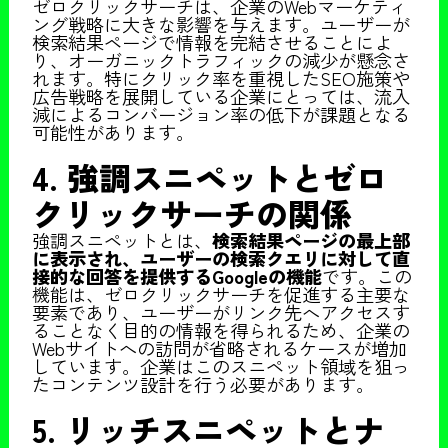
ゼロクリックサーチは、企業のWebマーケティ
ング戦略に大きな影響を与えます。ユーザーが
検索結果ページで情報を完結させることによ
り、オーガニックトラフィックの減少が懸念さ
れます。特にクリック率を重視したSEO施策や
広告戦略を展開している企業にとっては、流入
減によるコンバージョン率の低下が課題となる
可能性があります。
4. 強調スニペットとゼロ
クリックサーチの関係
強調スニペットとは、
検索結果ページの最上部
に表示され、ユーザーの検索クエリに対して直
接的な回答を提供するGoogleの機能
です。この
機能は、ゼロクリックサーチを促進する主要な
要素であり、ユーザーがリンク先へアクセスす
ることなく目的の情報を得られるため、企業の
Webサイトへの訪問が省略されるケースが増加
しています。企業はこのスニペット領域を狙っ
たコンテンツ設計を行う必要があります。
5. リッチスニペットとナ