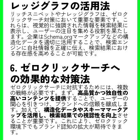
レッジグラフの活用法
リッチスニペットやナレッジグラフは、ゼロク
リックサーチ対策において重要な要素です。こ
れらは、視覚的に強調された情報を検索結果に
表示し、ユーザーの注目を集める役割を果たし
ます。企業はSchema.orgマークアップなどの構
造化データを適切に活用することで、検索エン
ジンに自社情報を正確に伝え、検索結果におけ
る存在感を高めることが可能です。
6. ゼロクリックサーチへ
の効果的な対策法
ゼロクリックサーチに対抗するためには、複数
の戦略が必要です。まず、
高品質かつ独自性の
高いコンテンツを提供
することで、ユーザーの
関心を引きつけ、ブランドへの信頼を醸成しま
す。加えて、
構造化データやスキーママークア
ップを活用し、検索結果での視認性を向上
させ
ることが重要です。これにより、ゼロクリック
環境下でもブランド認知の拡大が期待できま
す。