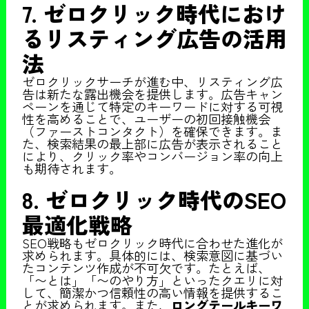
7. ゼロクリック時代におけ
るリスティング広告の活用
法
ゼロクリックサーチが進む中、リスティング広
告は新たな露出機会を提供します。広告キャン
ペーンを通じて特定のキーワードに対する可視
性を高めることで、ユーザーの初回接触機会
（ファーストコンタクト）を確保できます。ま
た、検索結果の最上部に広告が表示されること
により、クリック率やコンバージョン率の向上
も期待されます。
8. ゼロクリック時代のSEO
最適化戦略
SEO戦略もゼロクリック時代に合わせた進化が
求められます。具体的には、検索意図に基づい
たコンテンツ作成が不可欠です。たとえば、
「〜とは」「〜のやり方」といったクエリに対
して、簡潔かつ信頼性の高い情報を提供するこ
とが求められます。また、
ロングテールキーワ