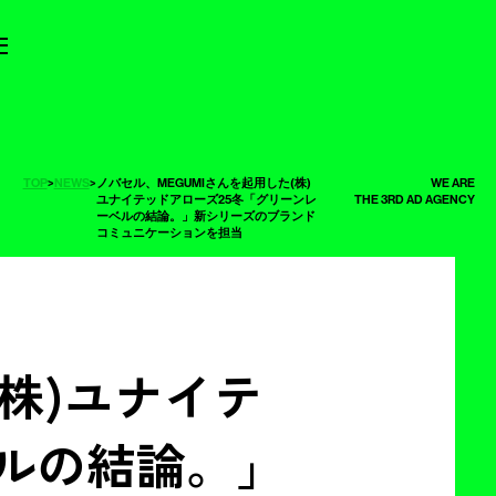
TOP
>
NEWS
>
ノバセル、MEGUMIさんを起用した(株)
WE ARE
ユナイテッドアローズ25冬「グリーンレ
THE 3RD AD AGENCY
ーベルの結論。」新シリーズのブランド
コミュニケーションを担当
(株)ユナイテ
ベルの結論。」