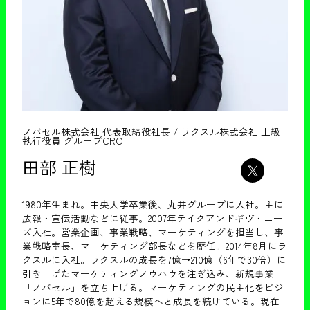
ノバセル株式会社 代表取締役社長 / ラクスル株式会社 上級
執行役員 グループCRO
田部 正樹
1980年生まれ。中央大学卒業後、丸井グループに入社。主に
広報・宣伝活動などに従事。2007年テイクアンドギヴ・ニー
ズ入社。営業企画、事業戦略、マーケティングを担当し、事
業戦略室長、マーケティング部長などを歴任。2014年8月にラ
クスルに入社。ラクスルの成長を7億→210億（6年で30倍）に
引き上げたマーケティングノウハウを注ぎ込み、新規事業
「ノバセル」を立ち上げる。マーケティングの民主化をビジ
ョンに5年で80億を超える規模へと成長を続けている。現在