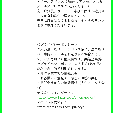
・メールアドレス（Zoomにアクセスされる
メールアドレスをご入力ください）
②ご登録後、ウェビナー参加に関する確認メ
ールが自動送付で届きますので、
当日お時間になりましたら、そちらのリンク
よりご参加くださいませ。
＜プライバシーポリシー＞
ご入力頂いたメールアドレス宛に、広告を含
むご案内のメールをお送りする場合がありま
す。ご入力頂いた個人情報は、共催企業(各
社プライバシーポリシーに準ずる)それぞれ
が以下の目的で利用を行います。
・共催企業内での情報共有
・お客様のご意見やご感想の回答の共有
・共催企業からの情報提供（広告メールを含
む）
株式会社ウィルゲート：
https://www.willgate.co.jp/privacypolicy/
ノバセル株式会社：
https://corp.raksul.com/privacy/