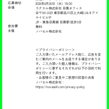
応募締切
2024年4月24日（水）18:00
会場
ラクスル株式会社 目黒オフィス
＠〒141-0021 東京都品川区上大崎2-24-9 アイ
ケイビル1F
JR・東急目黒線 目黒駅 徒歩3分
参加費
無料
主催
ノバセル株式会社
＜プライバシーポリシー＞
ご入力頂いたメールアドレス宛に、広告を含
むご案内のメールをお送りする場合がありま
す。ご入力頂いた個人情報は、プライバシー
ポリシーに準ずるそれぞれが以下の目的で利
用を行います。
・お客様のご意見やご感想の回答の共有
ノバセル株式会社：
https://novasell.com/privacy-policy